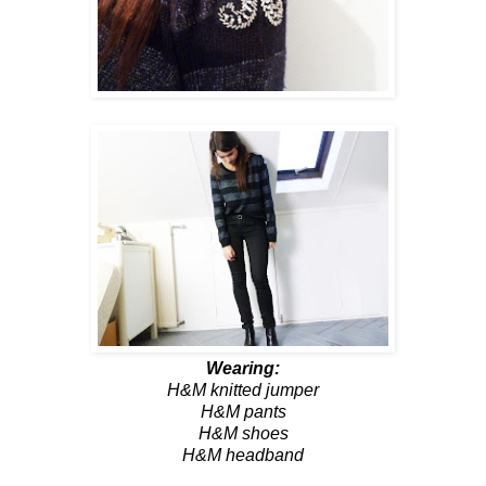
Wearing:
H&M knitted jumper
H&M pants
H&M shoes
H&M headband