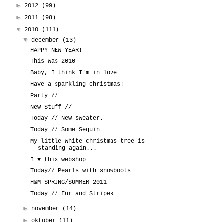
►
2012
(99)
►
2011
(98)
▼
2010
(111)
▼
december
(13)
HAPPY NEW YEAR!
This was 2010
Baby, I think I'm in love
Have a sparkling christmas!
Party //
New Stuff //
Today // New sweater.
Today // Some Sequin
My little white christmas tree is
standing again...
I ♥ this webshop
Today// Pearls with snowboots
H&M SPRING/SUMMER 2011
Today // Fur and Stripes
►
november
(14)
►
oktober
(11)