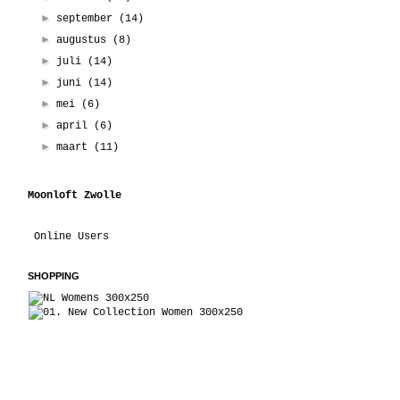
►
september
(14)
►
augustus
(8)
►
juli
(14)
►
juni
(14)
►
mei
(6)
►
april
(6)
►
maart
(11)
Moonloft Zwolle
Online Users
SHOPPING