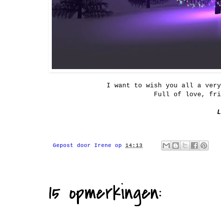
I want to wish you all a ver
Full of love, fr
L
Gepost door
Irene
op
14:13
15 opmerkingen: