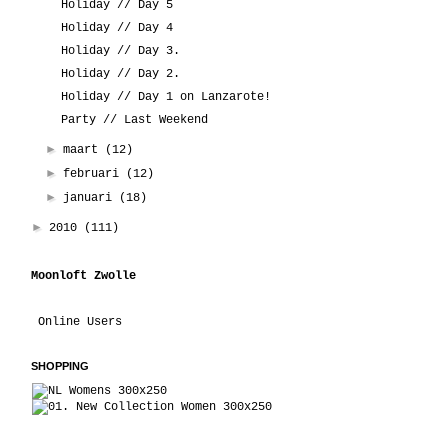
Holiday // Day 5
Holiday // Day 4
Holiday // Day 3.
Holiday // Day 2.
Holiday // Day 1 on Lanzarote!
Party // Last Weekend
►
maart
(12)
►
februari
(12)
►
januari
(18)
►
2010
(111)
Moonloft Zwolle
Online Users
SHOPPING