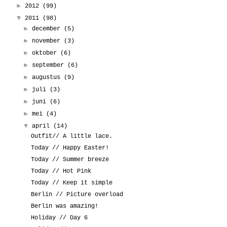
►
2012
(99)
▼
2011
(98)
►
december
(5)
►
november
(3)
►
oktober
(6)
►
september
(6)
►
augustus
(9)
►
juli
(3)
►
juni
(6)
►
mei
(4)
▼
april
(14)
Outfit// A little lace.
Today // Happy Easter!
Today // Summer breeze
Today // Hot Pink
Today // Keep it simple
Berlin // Picture overload
Berlin was amazing!
Holiday // Day 6